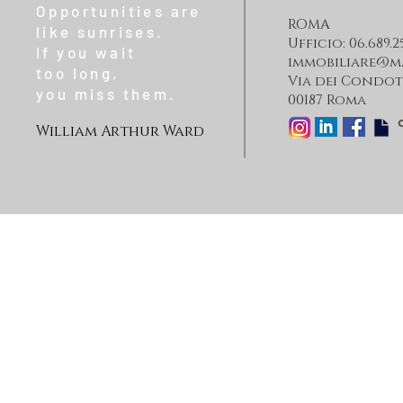
Opportunities are
ROMA
like sunrises.
Ufficio: 06.689.2
If you wait
immobiliare@m
too long,
Via dei Condott
you miss them.
00187 Roma
William Arthur Ward